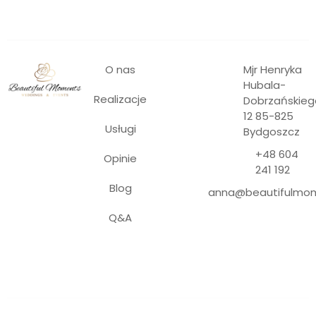
O nas
Mjr Henryka
Hubala-
Realizacje
Dobrzańskieg
12 85-825
Usługi
Bydgoszcz
+48 604
Opinie
241 192
Blog
anna@beautifulmom
Duis aute irure
Q&A
dolor in repre
henderit in
voluptat