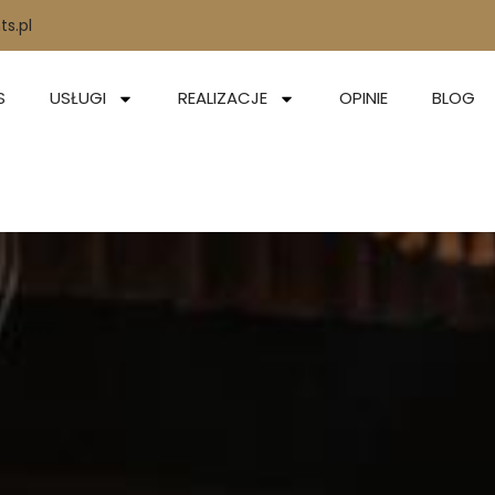
s.pl
S
USŁUGI
REALIZACJE
OPINIE
BLOG