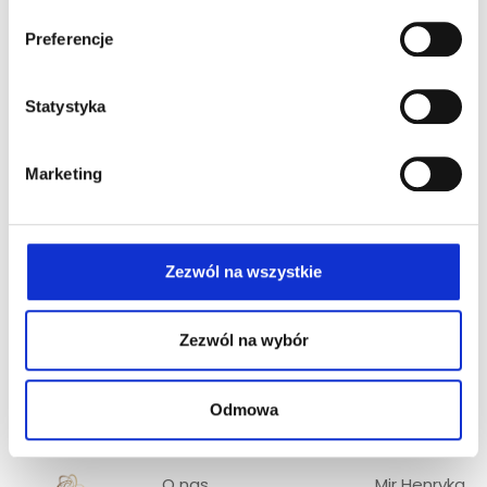
Preferencje
Najnowsze komentarze
Statystyka
Kategorie
Historie Par Młodych
Marketing
Porady ślubne
Sesje stylizowane
Zezwól na wszystkie
Zezwól na wybór
Odmowa
O nas
Mjr Henryka