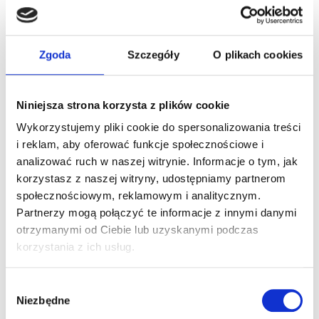
Zgoda
Szczegóły
O plikach cookies
Niniejsza strona korzysta z plików cookie
Wykorzystujemy pliki cookie do spersonalizowania treści
i reklam, aby oferować funkcje społecznościowe i
analizować ruch w naszej witrynie. Informacje o tym, jak
korzystasz z naszej witryny, udostępniamy partnerom
społecznościowym, reklamowym i analitycznym.
Ostatnie wpisy
Partnerzy mogą połączyć te informacje z innymi danymi
Wiosenny ślub Marty i Kuby
otrzymanymi od Ciebie lub uzyskanymi podczas
korzystania z ich usług.
Na czym warto zaoszczędzić
Na czym nie warto oszczędzać
Wybór
Slow Wedding
Niezbędne
zgody
Jak wybrać tort weselny? Radzi Sama Słodycz.