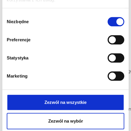
Wybór
Niezbędne
zgody
Preferencje
O nas
Mjr Henryka
Statystyka
Hubala-
Realizacje
Dobrzańskieg
Marketing
12 85-825
Usługi
Bydgoszcz
+48 604
Opinie
241 192
Zezwól na wszystkie
Blog
anna@beautifulmom
Duis aute irure
Q&A
Zezwól na wybór
dolor in repre