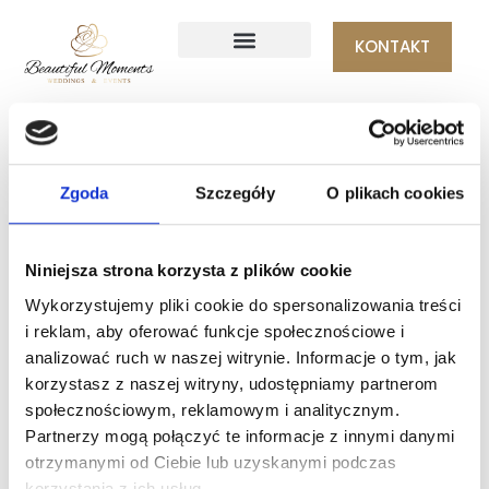
KONTAKT
STRONA GŁÓWNA
Zgoda
Szczegóły
O plikach cookies
Wielkie rzeczy są na
Niniejsza strona korzysta z plików cookie
horyzoncie
Wykorzystujemy pliki cookie do spersonalizowania treści
i reklam, aby oferować funkcje społecznościowe i
analizować ruch w naszej witrynie. Informacje o tym, jak
Szykuje się coś wielkiego! Tworzymy i wkrótce uruchomimy
nasz sklep!
korzystasz z naszej witryny, udostępniamy partnerom
społecznościowym, reklamowym i analitycznym.
Partnerzy mogą połączyć te informacje z innymi danymi
otrzymanymi od Ciebie lub uzyskanymi podczas
korzystania z ich usług.